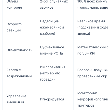
Объем
2–5% случайных
100% всех коммун
контроля
звонков
(голос, чаты, видео
Недели (на
Реальное время
Скорость
ежемесячном
(подсказки в ходе
реакции
разборе)
звонка)
Субъективное
Математический с
Объективность
мнение РОПа
по 50+ KPI
Импровизация
Работа с
Вопросы-ловушки 
(«кто во что
возражениями
проверенные скри
горазд»)
Мониторинг
Управление
Игнорируется
нейрофизиологиче
эмоциями
триггеров