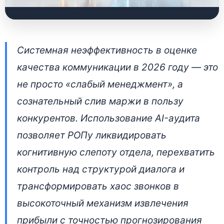
Стратегический
Системная неэффективность в оценке
аудит переговоров:
качества коммуникации в 2026 году — это
масштабируемая
не просто «слабый менеджмент», а
система управления
сознательный слив маржи в пользу
сделками
конкурентов. Использование AI-аудита
позволяет РОПу ликвидировать
15 апреля 2026 • 👁 5 764 прочтений
когнитивную слепоту отдела, перехватить
контроль над структурой диалога и
трансформировать хаос звонков в
высокоточный механизм извлечения
прибыли с точностью прогнозирования