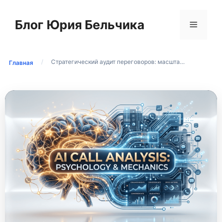
Перейти
к
Блог Юрия Бельчика
Меню
содержимому
/
Стратегический аудит переговоров: масшта…
Главная