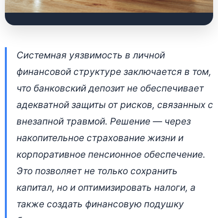
Как накопительное
Системная уязвимость в личной
страхование жизни
финансовой структуре заключается в том,
защищает от
что банковский депозит не обеспечивает
финансовых рисков в
адекватной защиты от рисков, связанных с
Беларуси
внезапной травмой. Решение — через
накопительное страхование жизни и
2 июля 2026 • 👁 3 662 прочтений
корпоративное пенсионное обеспечение.
Это позволяет не только сохранить
капитал, но и оптимизировать налоги, а
также создать финансовую подушку