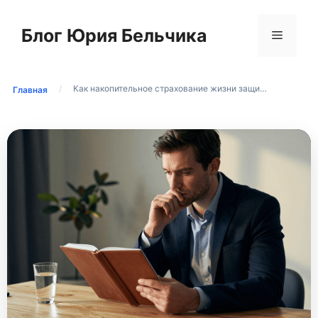
Перейти
к
Блог Юрия Бельчика
Меню
содержимому
/
Как накопительное страхование жизни защи…
Главная