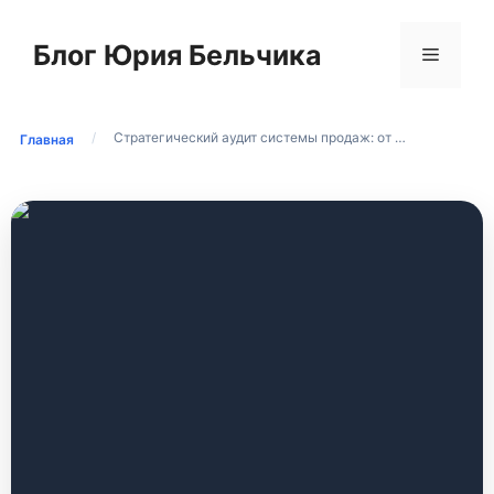
Перейти
к
Блог Юрия Бельчика
Меню
содержимому
/
Стратегический аудит системы продаж: от …
Главная