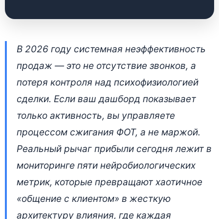
Стратегический
В 2026 году системная неэффективность
аудит системы
продаж — это не отсутствие звонков, а
продаж: от хаоса к
потеря контроля над психофизиологией
контролю маржи
сделки. Если ваш дашборд показывает
только активность, вы управляете
28 апреля 2026 • 👁 6 803 прочтений
процессом сжигания ФОТ, а не маржой.
Реальный рычаг прибыли сегодня лежит в
мониторинге пяти нейробиологических
метрик, которые превращают хаотичное
«общение с клиентом» в жесткую
архитектуру влияния, где каждая