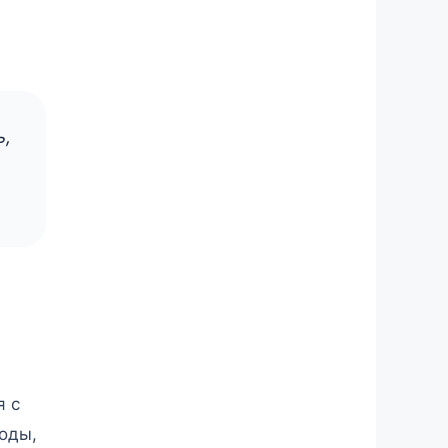
ь,
я с
оды,