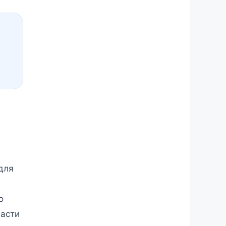
для
о
части