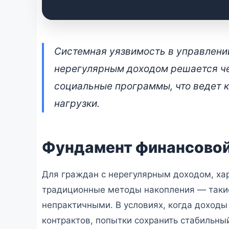
Как работает кварт
Системная уязвимость в управлени
страхование жизни 
нерегулярным доходом решается че
нестабильного дохо
социальные программы, что ведет 
нагрузки.
📅 2 июля 2026 • 👁 5 261 прочтений
Фундамент финансово
Для граждан с нерегулярным доходом, ха
традиционные методы накопления — таки
непрактичными. В условиях, когда доходы 
контрактов, попытки сохранить стабильны