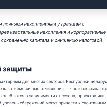
альное накопительное
и личными накоплениями у граждан с
в Беларуси: решение для
рез квартальные накопления и корпоративные
да
к сохранению капитала и снижению налоговой
й защиты
рактерным для многих секторов Республики Беларус
е как ежемесячные отчисления — часто оказывают
колеблются в зависимости от сезона, проектов или
й уровень сбережений могут привести к спонтанным