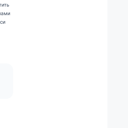
тить
пами
уси