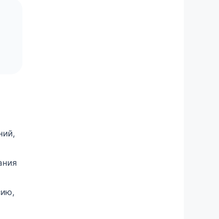
ний,
ания
сию,