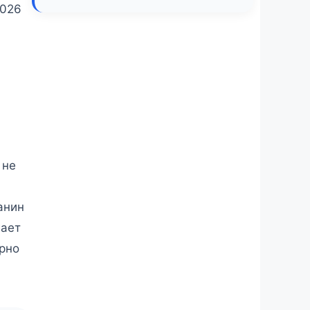
2026
 не
анин
гает
ярно