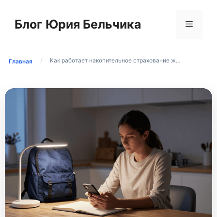
Перейти
к
Блог Юрия Бельчика
Меню
содержимому
/
Как работает накопительное страхование ж…
Главная