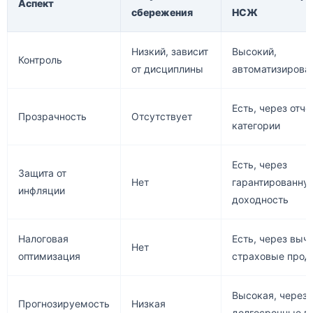
Аспект
сбережения
НСЖ
Низкий, зависит
Высокий,
Контроль
от дисциплины
автоматизирова
Есть, через отче
Прозрачность
Отсутствует
категории
Есть, через
Защита от
Нет
гарантированну
инфляции
доходность
Налоговая
Есть, через выч
Нет
оптимизация
страховые прод
Высокая, через
Прогнозируемость
Низкая
долгосрочные п