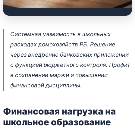
Как работает
Системная уязвимость в школьных
накопительное
расходах домохозяйств РБ. Решение
страхование жизни в
через внедрение банковских приложений
Беларуси: решение
с функцией бюджетного контроля. Профит
финансовых рисков и
в сохранении маржи и повышении
оптимизация
финансовой дисциплины.
бюджета
Финансовая нагрузка на
23 июня 2026 • 👁 3 680 прочтений
школьное образование