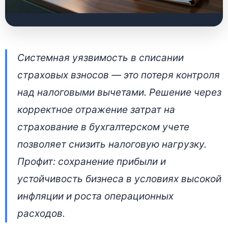
Как списать затраты
Системная уязвимость в списании
на страхование в
страховых взносов — это потеря контроля
бухучете: проводки
над налоговыми вычетами. Решение через
для коммерческих
корректное отражение затрат на
организаций
страхование в бухгалтерском учете
позволяет снизить налоговую нагрузку.
2 июля 2026 • 👁 6 594 прочтений
Профит: сохранение прибыли и
устойчивость бизнеса в условиях высокой
инфляции и роста операционных
расходов.