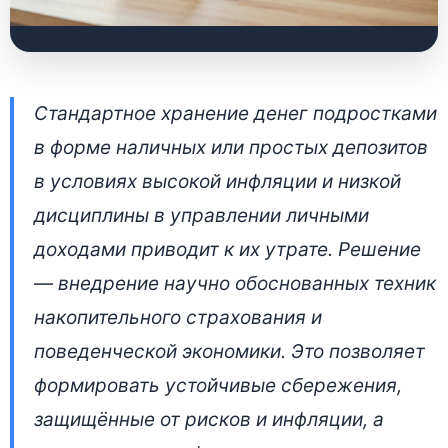
Как научить
Стандартное хранение денег подростками
подростка копить
в форме наличных или простых депозитов
деньги в Беларуси: 5
в условиях высокой инфляции и низкой
техник с
дисциплины в управлении личными
накопительным
доходами приводит к их утрате. Решение
страхованием
— внедрение научно обоснованных техник
накопительного страхования и
23 июня 2026 • 👁 4 237 прочтений
поведенческой экономики. Это позволяет
формировать устойчивые сбережения,
защищённые от рисков и инфляции, а