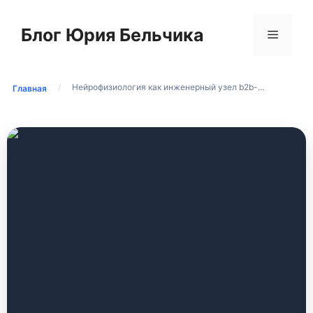
Перейти
к
Блог Юрия Бельчика
Меню
содержимому
/
Нейрофизиология как инженерный узел b2b-…
Главная