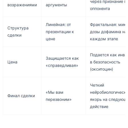
через признание п
возражениями
аргументы
оппонента
Линейная: от
Фрактальная: мик
Структура
презентации к
дозы дофамина на
сделки
цене
каждом этапе
Подается как инве
Защищается как
Цена
в безопасность
«справедливая»
(окситоцин)
Четкий
«Мы вам
нейробиологическ
Финал сделки
перезвоним»
якорь на следующ
действие