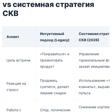
vs системная стратегия
CKB
Интуитивный
Системная страте
Аспект
подход (Legacy)
CKB (2026)
«Понравиться» и
Управление
Цель встречи
презентовать
гормональным фон
продукт
захват инициативы
Продавец
Использование «т
Реакция на
суетится, делает
комнаты», выравн
стресс
лишние скидки
пульса
Снижение кортизо
Работа с
Спор, логические