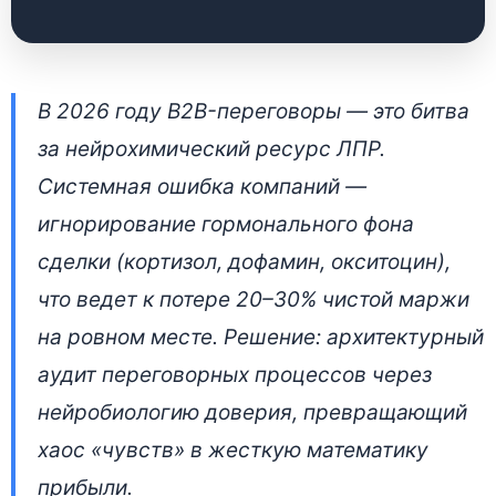
Нейрофизиология как
В 2026 году B2B-переговоры — это битва
инженерный узел
за нейрохимический ресурс ЛПР.
b2b-переговоров
Системная ошибка компаний —
игнорирование гормонального фона
23 апреля 2026 • 👁 5 079 прочтений
сделки (кортизол, дофамин, окситоцин),
что ведет к потере 20–30% чистой маржи
на ровном месте. Решение: архитектурный
аудит переговорных процессов через
нейробиологию доверия, превращающий
хаос «чувств» в жесткую математику
прибыли.