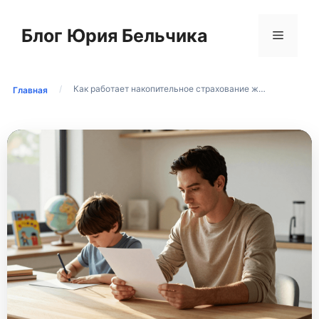
Перейти
к
Блог Юрия Бельчика
Меню
содержимому
/
Как работает накопительное страхование ж…
Главная