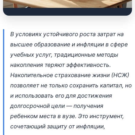
Как работает
В условиях устойчивого роста затрат на
накопительное
высшее образование и инфляции в сфере
страхование жизни в
учебных услуг, традиционные методы
Беларуси: решение
накопления теряют эффективность.
проблемы
Накопительное страхование жизни (НСЖ)
финансирования
позволяет не только сохранить капитал, но
и использовать его для достижения
образования ребенка
долгосрочной цели — получения
23 июня 2026 • 👁 3 731 прочтений
ребенком места в вузе. Это инструмент,
сочетающий защиту от инфляции,