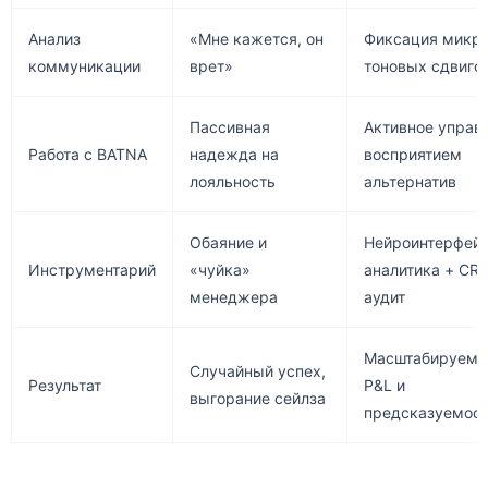
Анализ
«Мне кажется, он
Фиксация микро
коммуникации
врет»
тоновых сдвиго
Пассивная
Активное управ
Работа с BATNA
надежда на
восприятием
лояльность
альтернатив
Обаяние и
Нейроинтерфей
Инструментарий
«чуйка»
аналитика + CR
менеджера
аудит
Масштабируемы
Случайный успех,
Результат
P&L и
выгорание сейлза
предсказуемос