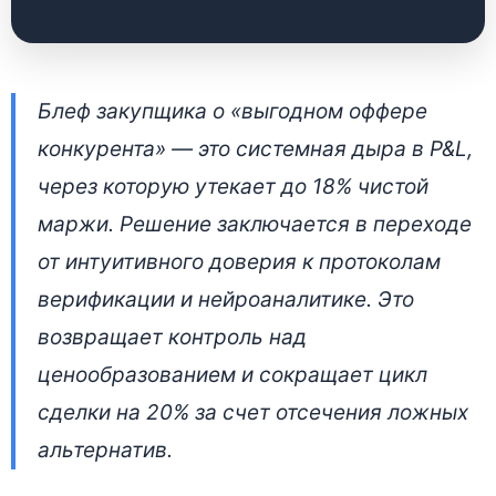
Стратегический
Блеф закупщика о «выгодном оффере
аудит переговоров:
конкурента» — это системная дыра в P&L,
устранение блефа в
через которую утекает до 18% чистой
b2b-продажах
маржи. Решение заключается в переходе
от интуитивного доверия к протоколам
29 апреля 2026 • 👁 3 180 прочтений
верификации и нейроаналитике. Это
возвращает контроль над
ценообразованием и сокращает цикл
сделки на 20% за счет отсечения ложных
альтернатив.