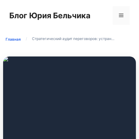
Перейти
к
Блог Юрия Бельчика
Меню
содержимому
/
Стратегический аудит переговоров: устран…
Главная