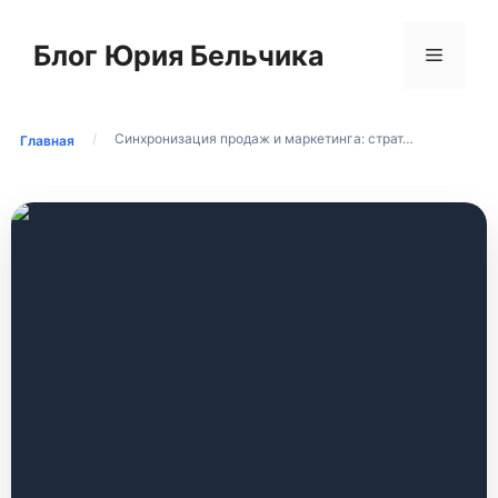
Перейти
к
Блог Юрия Бельчика
Меню
содержимому
/
Синхронизация продаж и маркетинга: страт…
Главная