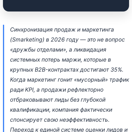
Синхронизация
Синхронизация продаж и маркетинга
продаж и маркетинга:
(Smarketing) в 2026 году — это не вопрос
стратегический аудит
«дружбы отделами», а ликвидация
эффективности
системных потерь маржи, которые в
крупных B2B-контрактах достигают 35%.
28 апреля 2026 • 👁 5 575 прочтений
Когда маркетинг гонит «мусорный» трафик
ради KPI, а продажи рефлекторно
отбраковывают лиды без глубокой
квалификации, компания фактически
спонсирует свою неэффективность.
Переход к единой системе оценки лидов и