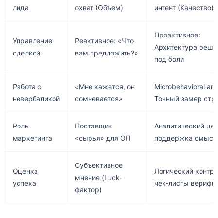
лида
охват (Объем)
интент (Качество)
Проактивное:
Управление
Реактивное: «Что
Архитектура реше
сделкой
вам предложить?»
под боли
Работа с
«Мне кажется, он
Microbehavioral ana
невербаликой
сомневается»
Точный замер стр
Роль
Поставщик
Аналитический цен
маркетинга
«сырья» для ОП
поддержка смысл
Субъективное
Оценка
Логический контро
мнение (Luck-
успеха
чек-листы верифи
фактор)