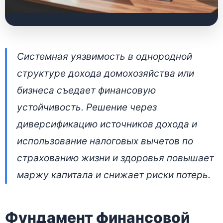
Как работает
Системная уязвимость в однородной
накопительное
структуре дохода домохозяйства или
страхование жизни в
бизнеса съедает финансовую
Беларуси: решение
устойчивость. Решение через
финансовых рисков
диверсификацию источников дохода и
на 2026 год
использование налоговых вычетов по
страхованию жизни и здоровья повышает
2 июля 2026 • 👁 3 793 прочтений
маржу капитала и снижает риски потерь.
Фундамент финансовой