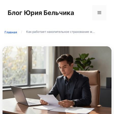
Перейти
к
Блог Юрия Бельчика
Меню
содержимому
/
Как работает накопительное страхование ж…
Главная