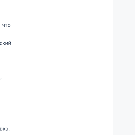
 что
еский
,
вка,