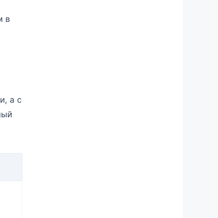
м в
, а с
ный