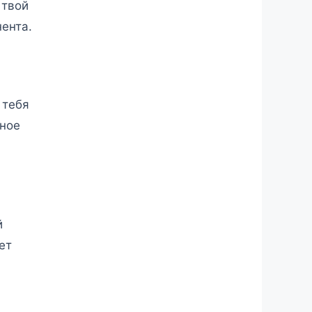
 твой
ента.
 тебя
ьное
й
ет