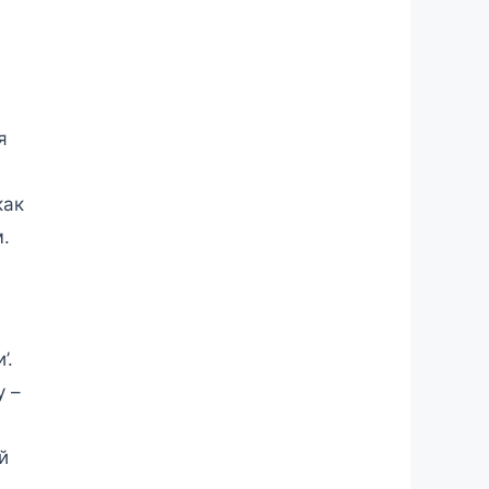
я
как
.
’.
у –
й