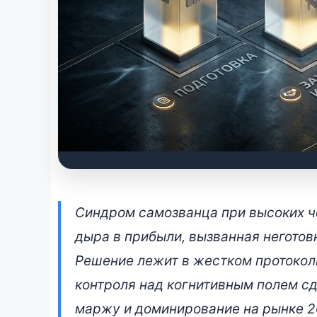
Архитектура сделок
Синдром самозванца при высоких че
системное преодоле
дыра в прибыли, вызванная неготов
Решение лежит в жестком протокол
21 апреля 2026 • 👁 3 623 прочтений
контроля над когнитивным полем сд
маржу и доминирование на рынке 2