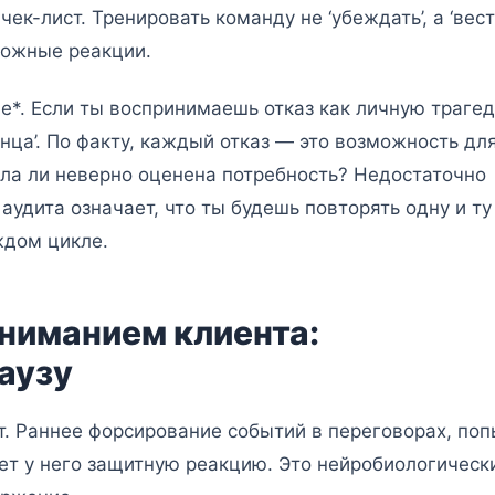
к-лист. Тренировать команду не ‘убеждать’, а ‘вест
можные реакции.
ые*. Если ты воспринимаешь отказ как личную траге
нца’. По факту, каждый отказ — это возможность дл
ыла ли неверно оценена потребность? Недостаточно
аудита означает, что ты будешь повторять одну и ту
ждом цикле.
ниманием клиента:
аузу
ят. Раннее форсирование событий в переговорах, по
кает у него защитную реакцию. Это нейробиологическ