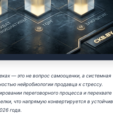
 с высоким чеком:
ках — это не вопрос самооценки, а системная
ние финансового потолка
ностью нейробиологии продавца к стрессу.
ировании переговорного процесса и перехвате
елки, что напрямую конвертируется в устойчи
026 года.