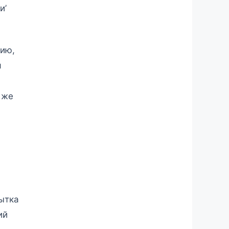
и’
дию,
я
 же
пытка
ий