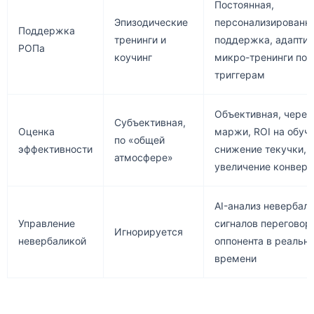
Постоянная,
Эпизодические
персонализированна
Поддержка
тренинги и
поддержка, адапти
РОПа
коучинг
микро-тренинги по
триггерам
Объективная, через
Субъективная,
Оценка
маржи, ROI на обуч
по «общей
эффективности
снижение текучки,
атмосфере»
увеличение конверс
AI-анализ невербал
Управление
сигналов переговор
Игнорируется
невербаликой
оппонента в реальн
времени