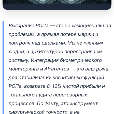
Системное
Выгорание РОПа — это не «эмоциональная
управление стрессом
проблема», а прямая потеря маржи и
у РОПа:
контроля над сделками. Мы не «лечим»
архитектурный
людей, а архитектурно перестраиваем
подход к B2B-
систему. Интеграция биометрического
продажам
мониторинга и AI-агентов — это ваш рычаг
для стабилизации когнитивных функций
20 апреля 2026 • 👁 5 921 прочтений
РОПа, возврата 8-12% чистой прибыли и
тотального аудита переговорных
процессов. По факту, это инструмент
хирургической точности, а не