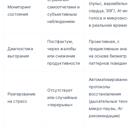
(пульс, вариабельно
Мониторинг
самоотчетами и
сердца, ЭЭГ), AI-ан
состояния
субъективным
голоса и микроэксп
наблюдением
в реальном времен
Постфактум,
Проактивная, с
Диагностика
через жалобы
предиктивным анал
выгорания
или снижение
на основе биометри
продуктивности
паттернов поведени
Автоматизированны
протоколы
Отсутствует
Реагирование
восстановления
или случайные
на стресс
(дыхательные техни
«перерывы»
микро-паузы, AI-
рекомендации)