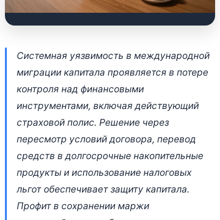
Что делать с
Системная уязвимость в международной
действующим
миграции капитала проявляется в потере
полисом при
контроля над финансовыми
переезде за границу:
инструментами, включая действующий
экспертный разбор
страховой полис. Решение через
пересмотр условий договора, перевод
2 июля 2026 • 👁 7 542 прочтений
средств в долгосрочные накопительные
продукты и использование налоговых
льгот обеспечивает защиту капитала.
Профит в сохранении маржи