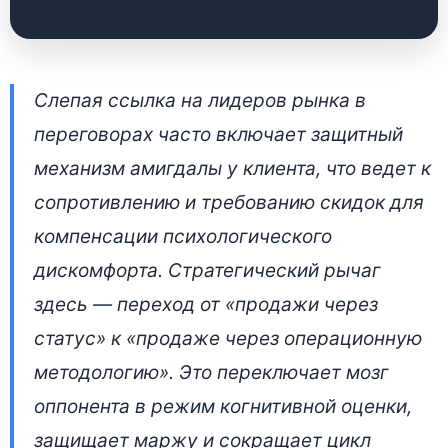
Стратегический
Слепая ссылка на лидеров рынка в
аудит использования
переговорах часто включает защитный
кейсов в переговорах
механизм амигдалы у клиента, что ведет к
сопротивлению и требованию скидок для
29 апреля 2026 • 👁 5 093 прочтений
компенсации психологического
дискомфорта. Стратегический рычаг
здесь — переход от «продажи через
статус» к «продаже через операционную
методологию». Это переключает мозг
оппонента в режим когнитивной оценки,
защищает маржу и сокращает цикл