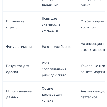
(давление)
риска)
Повышает
Влияние на
Стабилизирует
активность
стресс
кортизол
амигдалы
На операционн
Фокус внимания
На статусе бренда
эффективности
Рост
Результат для
Ускорение цикл
сопротивления,
сделки
защита маржи
риск демпинга
Общие
Использование
Анализ методол
декларации
данных
паттернов
успеха