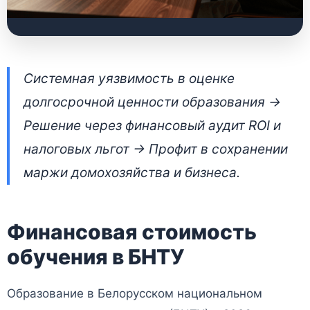
Как работает
Системная уязвимость в оценке
накопительное
долгосрочной ценности образования ->
страхование жизни в
Решение через финансовый аудит ROI и
Беларуси:
налоговых льгот -> Профит в сохранении
финансовая защита и
маржи домохозяйства и бизнеса.
налоговые льготы
Финансовая стоимость
23 июня 2026 • 👁 6 741 прочтений
обучения в БНТУ
Образование в Белорусском национальном