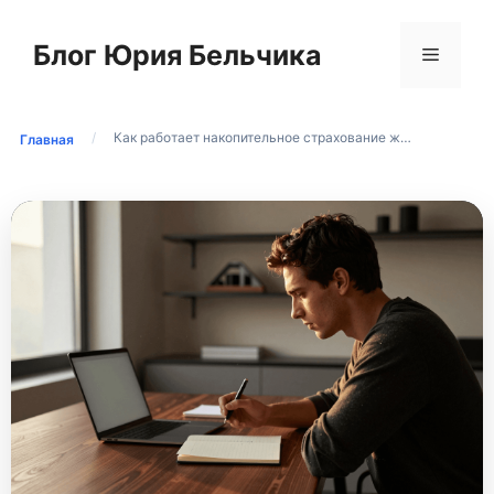
Перейти
к
Блог Юрия Бельчика
Меню
содержимому
/
Как работает накопительное страхование ж…
Главная