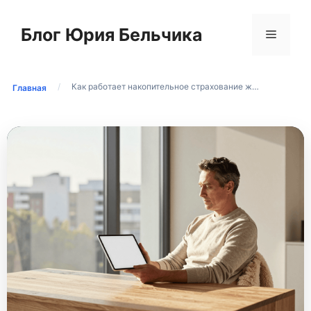
Перейти
к
Блог Юрия Бельчика
Меню
содержимому
/
Как работает накопительное страхование ж…
Главная