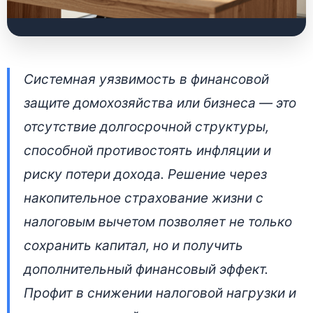
Как работает
Системная уязвимость в финансовой
накопительное
защите домохозяйства или бизнеса — это
страхование жизни в
отсутствие долгосрочной структуры,
Беларуси: подробный
способной противостоять инфляции и
разбор
риску потери дохода. Решение через
накопительное страхование жизни с
2 июля 2026 • 👁 4 198 прочтений
налоговым вычетом позволяет не только
сохранить капитал, но и получить
дополнительный финансовый эффект.
Профит в снижении налоговой нагрузки и