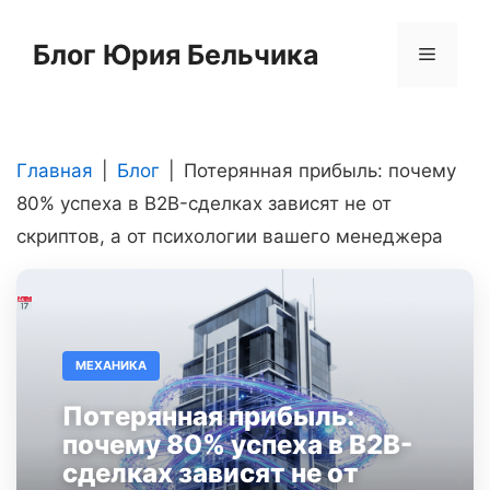
Перейти
к
Блог Юрия Бельчика
Меню
содержимому
Главная
|
Блог
|
Потерянная прибыль: почему
80% успеха в B2B-сделках зависят не от
скриптов, а от психологии вашего менеджера
МЕХАНИКА
Потерянная прибыль:
почему 80% успеха в B2B-
сделках зависят не от