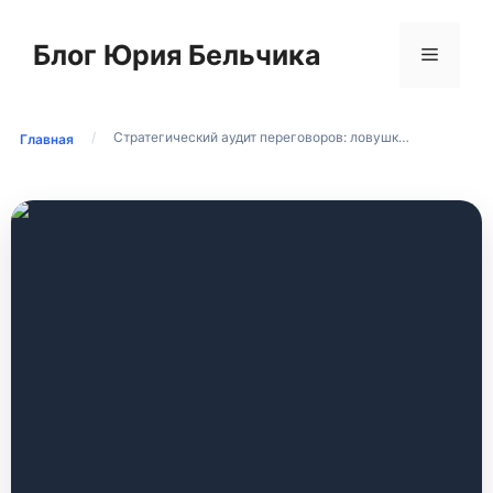
Перейти
к
Блог Юрия Бельчика
Меню
содержимому
/
Стратегический аудит переговоров: ловушк…
Главная