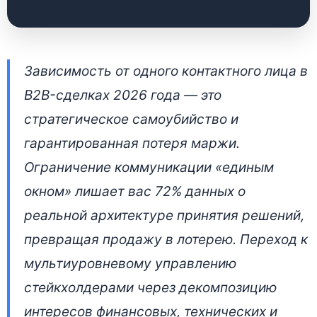
Стратегический
Зависимость от одного контактного лица в
аудит переговоров:
B2B-сделках 2026 года — это
ловушка единого
стратегическое самоубийство и
окна
гарантированная потеря маржи.
Ограничение коммуникации «единым
26 апреля 2026 • 👁 7 148 прочтений
окном» лишает вас 72% данных о
реальной архитектуре принятия решений,
превращая продажу в лотерею. Переход к
мультиуровневому управлению
стейкхолдерами через декомпозицию
интересов финансовых, технических и