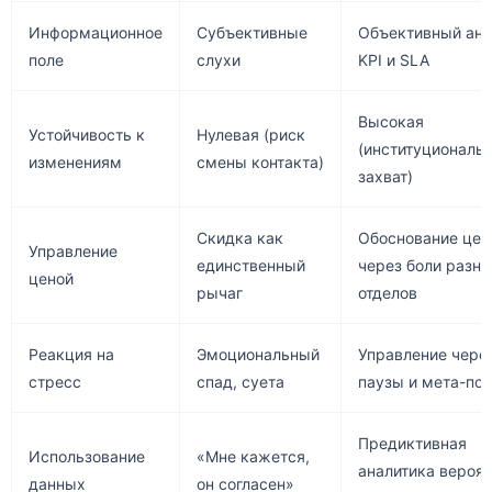
Информационное
Субъективные
Объективный ана
поле
слухи
KPI и SLA
Высокая
Устойчивость к
Нулевая (риск
(институциональ
изменениям
смены контакта)
захват)
Скидка как
Обоснование цен
Управление
единственный
через боли разн
ценой
рычаг
отделов
Реакция на
Эмоциональный
Управление чере
стресс
спад, суета
паузы и мета-по
Предиктивная
Использование
«Мне кажется,
аналитика вероят
данных
он согласен»