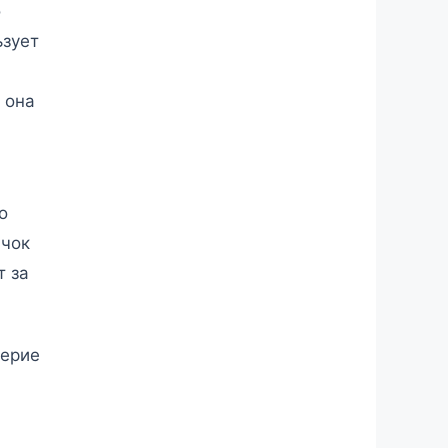
о
ьзует
 она
о
ачок
т за
верие