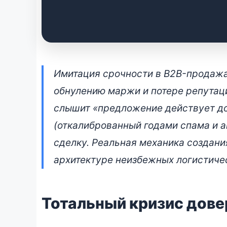
Архитектура fomo-с
Имитация срочности в B2B-продажах
инициативы без ма
обнулению маржи и потере репутаци
слышит «предложение действует до
📅 26 апреля 2026 • 👁 6 550 прочтений
(откалиброванный годами спама и а
сделку. Реальная механика создания
архитектуре неизбежных логистичес
Тотальный кризис дове