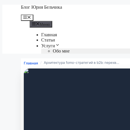
Перейти
Блог Юрия Бельчика
к
содержимому
Меню
Меню
Главная
Статьи
Услуги
Обо мне
/
Архитектура fomo-стратегий в b2b: перехв…
Главная