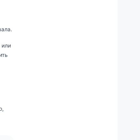
вала.
 или
ить
о,