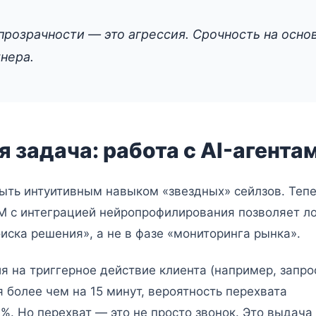
прозрачности — это агрессия. Срочность на осно
нера.
 задача: работа с AI-агента
быть интуитивным навыком «звездных» сейлзов. Теп
M с интеграцией нейропрофилирования позволяет л
оиска решения», а не в фазе «мониторинга рынка».
 на триггерное действие клиента (например, запро
я более чем на 15 минут, вероятность перехвата
%. Но перехват — это не просто звонок. Это выдача