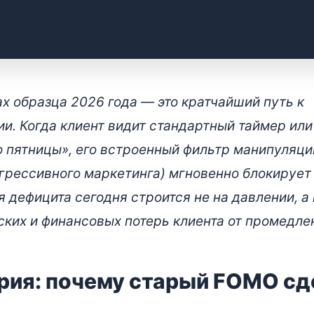
тратегий в b2b: перехват
 образца 2026 года — это кратчайший путь к
нипуляций
и. Когда клиент видит стандартный таймер или
 пятницы», его встроенный фильтр манипуляци
грессивного маркетинга) мгновенно блокирует
 дефицита сегодня строится не на давлении, а 
ких и финансовых потерь клиента от промедле
рия: почему старый FOMO сд