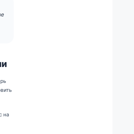
ве
ми
ерь
овить
с на