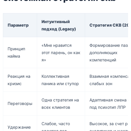
Интуитивный
Параметр
Стратегия CKB (20
подход (Legacy)
«Мне нравится
Формирование пазл
Принцип
этот парень, он как
дополняющих
найма
я»
компетенций
Реакция на
Коллективная
Взаимная компенса
кризис
паника или ступор
слабых зон
Одна стратегия на
Адаптивная смена с
Переговоры
всех клиентов
под психотип ЛПР
Слабое, часто
Высокое, за счет р
Удержание
сдаются под
аналитиков и жестк