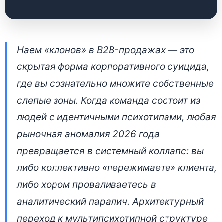
Архитектура
Наем «клонов» в B2B-продажах — это
психотипического
скрытая форма корпоративного суицида,
разнообразия в b2b-
где вы сознательно множите собственные
продажах
слепые зоны. Когда команда состоит из
людей с идентичными психотипами, любая
28 апреля 2026 • 👁 6 585 прочтений
рыночная аномалия 2026 года
превращается в системный коллапс: вы
либо коллективно «пережимаете» клиента,
либо хором проваливаетесь в
аналитический паралич. Архитектурный
переход к мультипсихотипной структуре