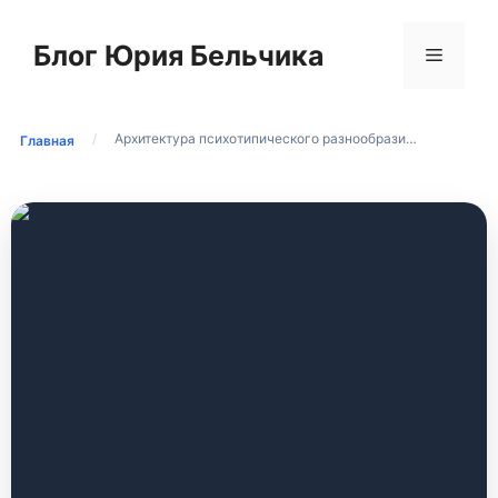
Перейти
к
Блог Юрия Бельчика
Меню
содержимому
/
Архитектура психотипического разнообрази…
Главная