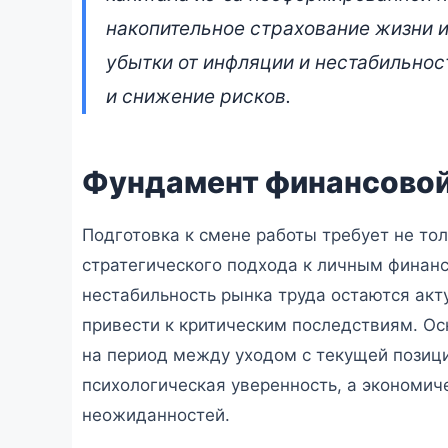
при смене работы
накопительное страхование жизни и
убытки от инфляции и нестабильно
2 июля 2026 • 👁 5 390 прочтений
и снижение рисков.
Фундамент финансово
Подготовка к смене работы требует не тол
стратегического подхода к личным финанс
нестабильность рынка труда остаются ак
привести к критическим последствиям. Ос
на период между уходом с текущей позици
психологическая уверенность, а экономи
неожиданностей.