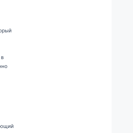
торый
 в
нно
ающий