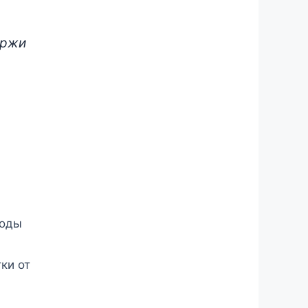
аржи
ходы
ки от