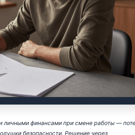
ительное страхование
и личными финансами при смене работы — пот
решение финансовых риско
подушки безопасности. Решение через