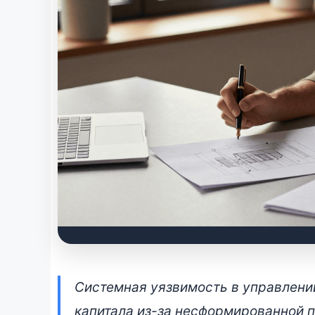
Как работает накоп
Системная уязвимость в управлени
жизни в Беларуси: 
капитала из-за несформированной 