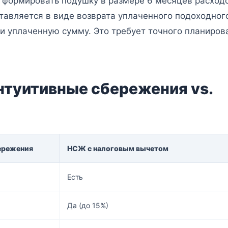
формировать подушку в размере 6 месяцев расходо
тавляется в виде возврата уплаченного подоходног
и уплаченную сумму. Это требует точного планиров
нтуитивные сбережения vs.
ережения
НСЖ с налоговым вычетом
Есть
Да (до 15%)