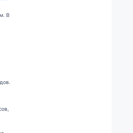
м. В
дов.
сов,