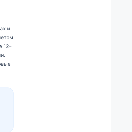
ах и
четом
е 12–
и.
овые