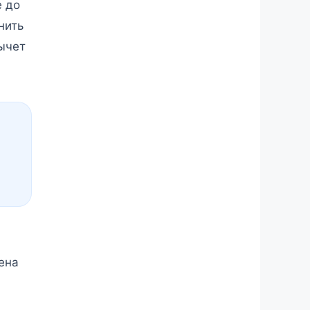
е до
нить
вычет
ена