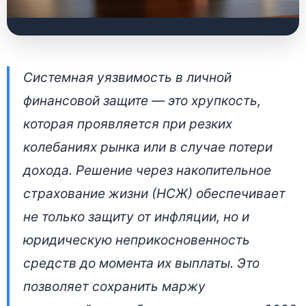
Как работает
Системная уязвимость в личной
накопительное
финансовой защите — это хрупкость,
страхование жизни в
которая проявляется при резких
Беларуси: защита от
колебаниях рынка или в случае потери
ареста и инфляции
дохода. Решение через накопительное
страхование жизни (НСЖ) обеспечивает
2 июля 2026 • 👁 4 091 прочтений
не только защиту от инфляции, но и
юридическую неприкосновенность
средств до момента их выплаты. Это
позволяет сохранить маржу