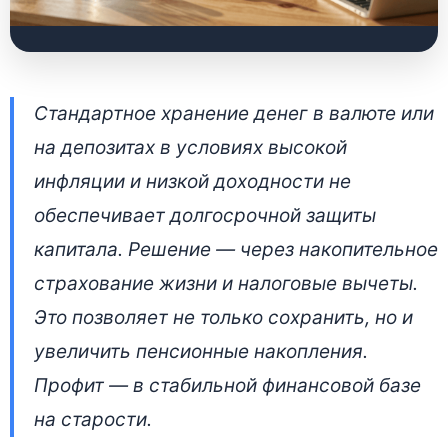
Как работает
Стандартное хранение денег в валюте или
накопительное
на депозитах в условиях высокой
страхование жизни в
инфляции и низкой доходности не
Беларуси: подробный
обеспечивает долгосрочной защиты
разбор
капитала. Решение — через накопительное
страхование жизни и налоговые вычеты.
23 июня 2026 • 👁 7 473 прочтений
Это позволяет не только сохранить, но и
увеличить пенсионные накопления.
Профит — в стабильной финансовой базе
на старости.