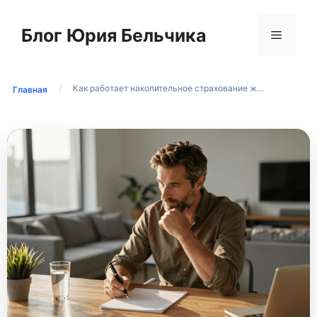
Перейти
к
Блог Юрия Бельчика
Меню
содержимому
/
Как работает накопительное страхование ж…
Главная