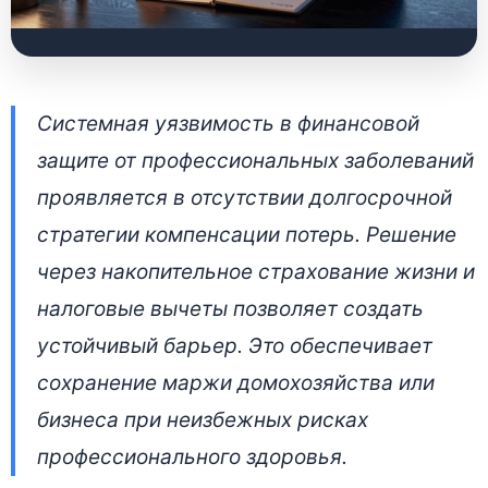
Как работает
Системная уязвимость в финансовой
накопительное
защите от профессиональных заболеваний
страхование жизни в
проявляется в отсутствии долгосрочной
Беларуси:
стратегии компенсации потерь. Решение
финансовая защита
через накопительное страхование жизни и
от
налоговые вычеты позволяет создать
устойчивый барьер. Это обеспечивает
профессиональных
сохранение маржи домохозяйства или
заболеваний
бизнеса при неизбежных рисках
2 июля 2026 • 👁 7 747 прочтений
профессионального здоровья.