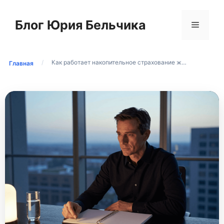
Перейти
к
Блог Юрия Бельчика
Меню
содержимому
/
Как работает накопительное страхование ж…
Главная