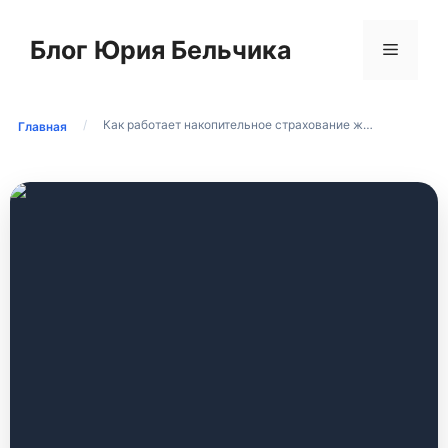
Перейти
к
Блог Юрия Бельчика
Меню
содержимому
/
Как работает накопительное страхование ж…
Главная