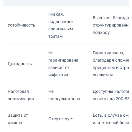
Низкая,
Высокая, благодар
подвержены
Устойчивость
структурированно
спонтанным
подходу
тратам
Не
Гарантирована,
гарантирована,
благодаря сложн
Доходность
зависит от
процентам и стра
инфляции
выплатам
Налоговая
Не
Доступны налогов
оптимизация
предусмотрена
вычеты до 200 БВ
Защита от
Есть, в случае сме
Отсутствует
рисков
или тяжелой болез