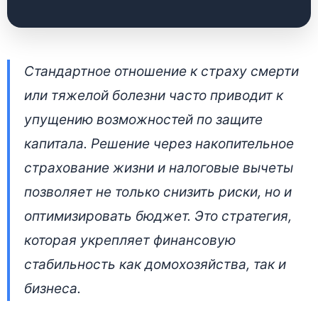
Как работает
Стандартное отношение к страху смерти
накопительное
или тяжелой болезни часто приводит к
страхование жизни в
упущению возможностей по защите
Беларуси: решение
капитала. Решение через накопительное
финансовых рисков и
страхование жизни и налоговые вычеты
оптимизация
позволяет не только снизить риски, но и
оптимизировать бюджет. Это стратегия,
бюджета
которая укрепляет финансовую
📅 2 июля 2026 • 👁 5 538 прочтений
стабильность как домохозяйства, так и
бизнеса.