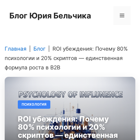
Перейти
к
Блог Юрия Бельчика
Меню
содержимому
Главная
|
Блог
|
ROI убеждения: Почему 80%
психологии и 20% скриптов — единственная
формула роста в B2B
ПСИХОЛОГИЯ
ROI убеждения: Почему
80% психологии и 20%
скриптов — единственная