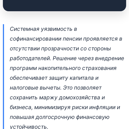
Почему работодатели
Системная уязвимость в
скрывают
софинансировании пенсии проявляется в
софинансирование
отсутствии прозрачности со стороны
пенсии: финансовый
работодателей. Решение через внедрение
анализ
программ накопительного страхования
обеспечивает защиту капитала и
📅 23 июня 2026 • 👁 5 025 прочтений
налоговые вычеты. Это позволяет
сохранить маржу домохозяйства и
бизнеса, минимизируя риски инфляции и
повышая долгосрочную финансовую
устойчивость.