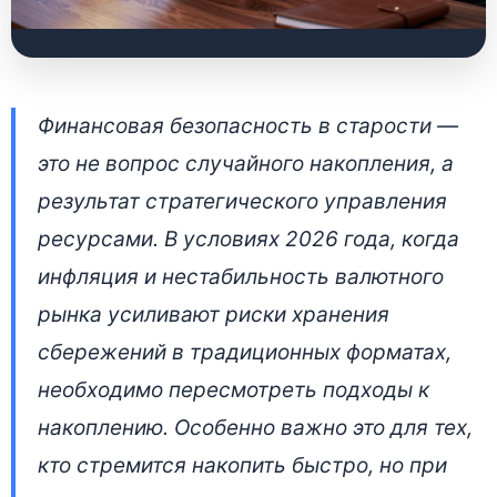
Как работает
Финансовая безопасность в старости —
накопительное
это не вопрос случайного накопления, а
страхование жизни в
результат стратегического управления
Беларуси: защита от
ресурсами. В условиях 2026 года, когда
инфляции и
инфляция и нестабильность валютного
налоговые вычеты
рынка усиливают риски хранения
сбережений в традиционных форматах,
23 июня 2026 • 👁 7 501 прочтений
необходимо пересмотреть подходы к
накоплению. Особенно важно это для тех,
кто стремится накопить быстро, но при