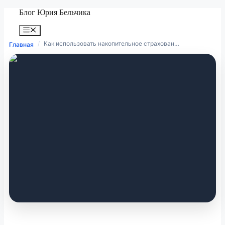
Перейти
Блог Юрия Бельчика
к
содержимому
Меню
/
Как использовать накопительное страхован…
Главная