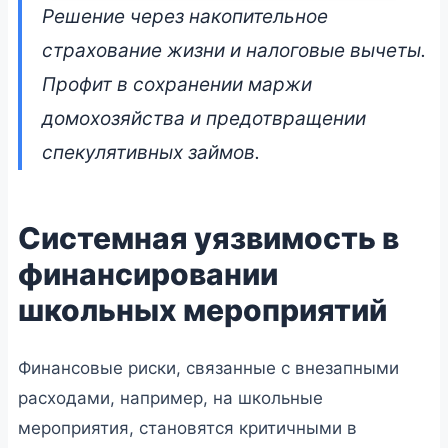
Как использовать
Решение через накопительное
накопительное
страхование жизни и налоговые вычеты.
страхование жизни в
Профит в сохранении маржи
Беларуси для
домохозяйства и предотвращении
подготовки к
спекулятивных займов.
выпускному балу
Системная уязвимость в
📅 23 июня 2026 • 👁 6 120 прочтений
финансировании
школьных мероприятий
Финансовые риски, связанные с внезапными
расходами, например, на школьные
мероприятия, становятся критичными в