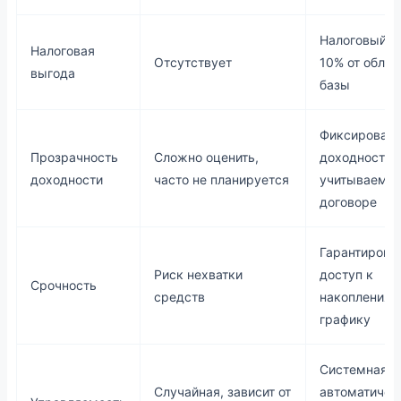
Налоговый в
Налоговая
Отсутствует
10% от обла
выгода
базы
Фиксирован
Прозрачность
Сложно оценить,
доходность,
доходности
часто не планируется
учитываемая
договоре
Гарантирова
Риск нехватки
доступ к
Срочность
средств
накоплениям
графику
Системная, 
Случайная, зависит от
автоматичес