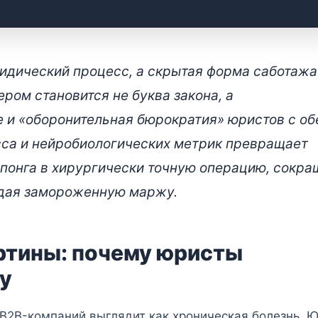
т переговоров: устранени
ридический процесс, а скрытая форма саботажа
рез AI-анализ
ром становится не буква закона, а
 и «оборонительная бюрократия» юристов с об
сса и нейробиологических метрик превращает
-понга в хирургически точную операцию, сокра
ждая замороженную маржу.
ртины: почему юристы
у
 B2B-компаний выглядит как хроническая болезнь. 