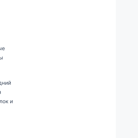
ые
ты
дний
я
лок и