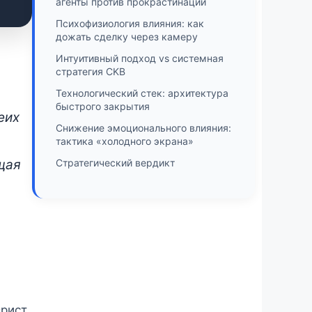
агенты против прокрастинации
Психофизиология влияния: как
дожать сделку через камеру
е
Интуитивный подход vs системная
стратегия CKB
Технологический стек: архитектура
быстрого закрытия
еих
Снижение эмоционального влияния:
тактика «холодного экрана»
Стратегический вердикт
щая
Юрист