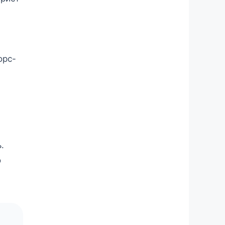
орс-
.
о