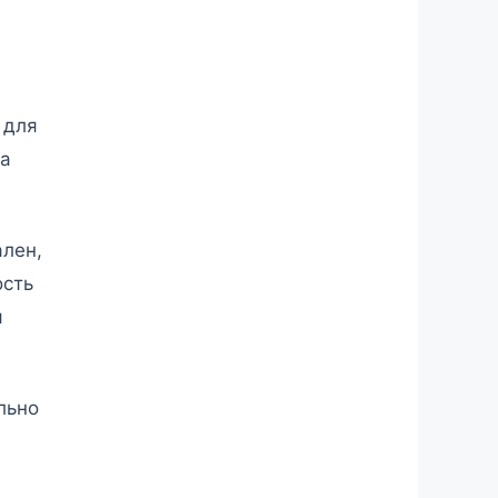
 для
ма
ален,
ость
я
льно