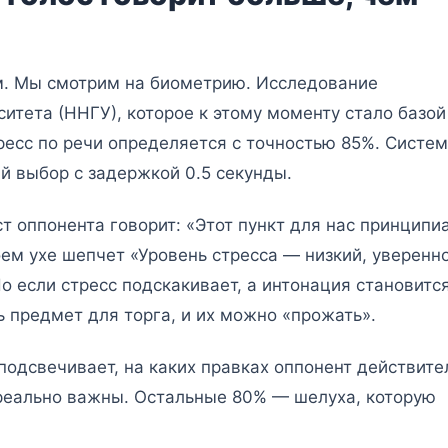
ам. Мы смотрим на биометрию. Исследование
итета (ННГУ), которое к этому моменту стало базой
тресс по речи определяется с точностью 85%. Систе
й выбор с задержкой 0.5 секунды.
ст оппонента говорит: «Этот пункт для нас принципи
оем ухе шепчет «Уровень стресса — низкий, уверенн
о если стресс подскакивает, а интонация становитс
шь предмет для торга, и их можно «прожать».
подсвечивает, на каких правках оппонент действите
 реально важны. Остальные 80% — шелуха, которую