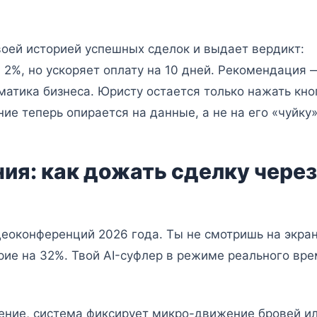
воей историей успешных сделок и выдает вердикт:
а 2%, но ускоряет оплату на 10 дней. Рекомендация 
матика бизнеса. Юристу остается только нажать кно
ие теперь опирается на данные, а не на его «чуйку»
ия: как дожать сделку через
деоконференций 2026 года. Ты не смотришь на экран
рие на 32%. Твой AI-суфлер в режиме реального вр
ение, система фиксирует микро-движение бровей и