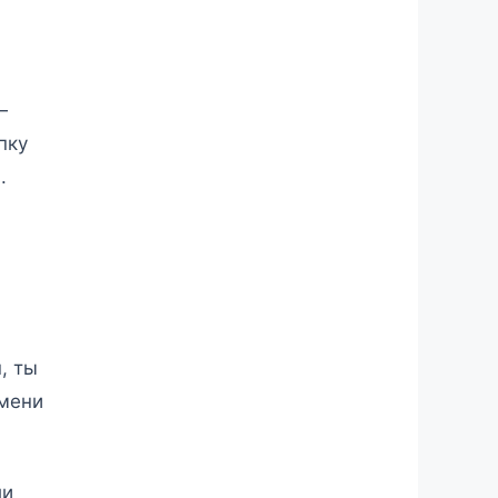
—
пку
.
, ты
емени
ли