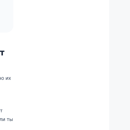
т
но их
т
ли ты