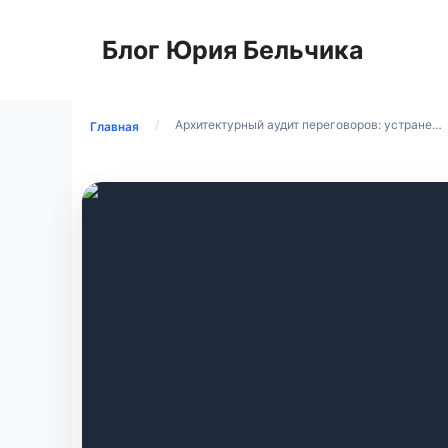
Перейти
к
Блог Юрия Бельчика
содержимому
/
Архитектурный аудит переговоров: устране…
Главная