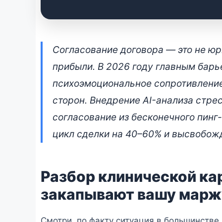
Архитектурный ауди
Согласование договора — это не ю
неэффективности че
прибыли. В 2026 году главным барье
психоэмоциональное сопротивление
27 апреля 2026 • 👁 7 090 прочтений
сторон. Внедрение AI-анализа стре
согласование из бесконечного пинг
цикл сделки на 40–60% и высвобо
Разбор клинической ка
закапывают вашу марж
Смотри, по факту ситуация в большинстве