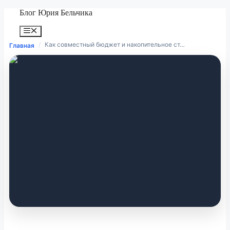
Перейти
Блог Юрия Бельчика
к
содержимому
Меню
/
Как совместный бюджет и накопительное ст…
Главная