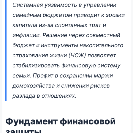
Как совместный
Системная уязвимость в управлении
бюджет и
семейным бюджетом приводит к эрозии
накопительное
капитала из-за спонтанных трат и
страхование жизни
инфляции. Решение через совместный
защищают капитал
бюджет и инструменты накопительного
семьи в Беларуси
страхования жизни (НСЖ) позволяет
стабилизировать финансовую систему
📅 2 июля 2026 • 👁 3 414 прочтений
семьи. Профит в сохранении маржи
домохозяйства и снижении рисков
разлада в отношениях.
Фундамент финансовой
защиты