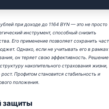
артный налоговый вычет в
ублей при доходе до 1164 BYN — это не просто
ховании жизни в Беларуси
тегический инструмент, способный снизить
тва. Его применение позволяет сохранить час
юджет. Однако, если не учитывать его в рамках
вания, он теряет свою эффективность. Решение
 структуру накопительного страхования жизни, 
 рост. Профитом становится стабильность и
ового положения.
й защиты