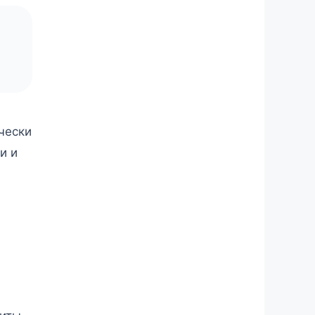
чески
и и