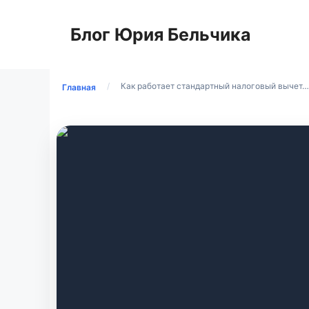
Перейти
к
Блог Юрия Бельчика
содержимому
/
Как работает стандартный налоговый вычет…
Главная