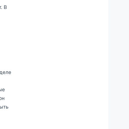
. В
 деле
ые
он
быть