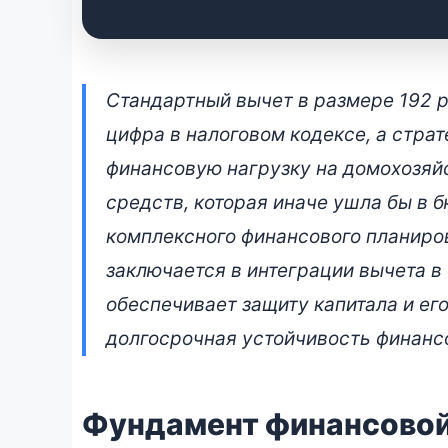
Как работает станд
Стандартный вычет в размере 192 р
накопительном стра
цифра в налоговом кодексе, а стра
финансовую нагрузку на домохозяйс
📅 2 июля 2026 • 👁 6 745 прочтений
средств, которая иначе ушла бы в б
комплексного финансового планиро
заключается в интеграции вычета в
обеспечивает защиту капитала и его
долгосрочная устойчивость финанс
Фундамент финансово