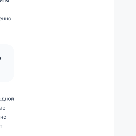
щиты
енно
ы
одной
ые
жно
т