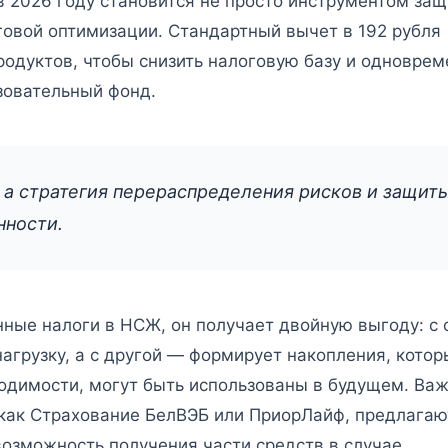
 2026 году становится не просто инструментом за
овой оптимизации. Стандартный вычет в 192 рубля
родуктов, чтобы снизить налоговую базу и одноврем
зовательный фонд.
 а стратегия перераспределения рисков и защит
нности.
ные налоги в НСЖ, он получает двойную выгоду: с 
агрузку, а с другой — формирует накопления, котор
одимости, могут быть использованы в будущем. Ва
 как Страхование БелВЭБ или ПриорЛайф, предлагаю
озможность получения части средств в случае