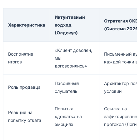
Интуитивный
Стратегия CKB
Характеристика
подход
(Система 2026)
(Олдскул)
«Клиент доволен,
Восприятие
Письменный ауд
мы
итогов
каждой точки в
договорились»
Пассивный
Архитектор пове
Роль продавца
слушатель
условий
Попытка
Ссылка на
Реакция на
«дожать» на
зафиксированн
попытку отката
эмоциях
протокол (Логик