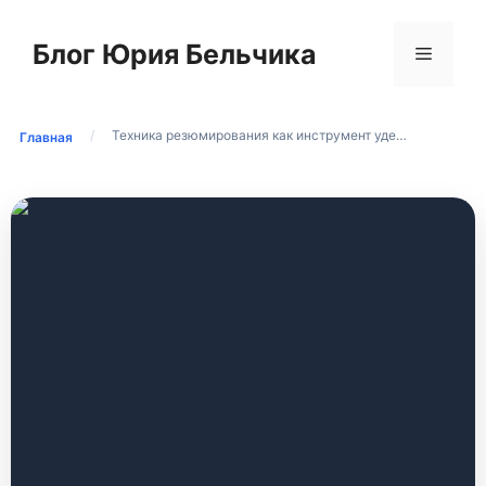
Перейти
к
Блог Юрия Бельчика
Меню
содержимому
/
Техника резюмирования как инструмент уде…
Главная