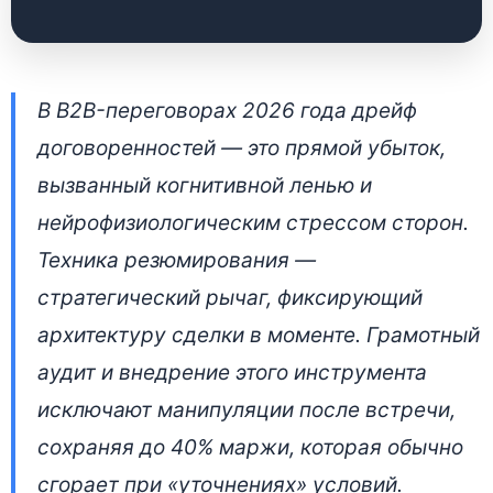
Техника
В B2B-переговорах 2026 года дрейф
резюмирования как
договоренностей — это прямой убыток,
инструмент
вызванный когнитивной ленью и
удержания маржи в
нейрофизиологическим стрессом сторон.
b2b-переговорах
Техника резюмирования —
стратегический рычаг, фиксирующий
25 апреля 2026 • 👁 6 502 прочтений
архитектуру сделки в моменте. Грамотный
аудит и внедрение этого инструмента
исключают манипуляции после встречи,
сохраняя до 40% маржи, которая обычно
сгорает при «уточнениях» условий.