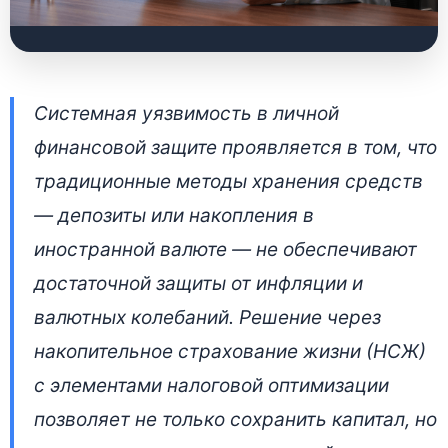
Как работает
Системная уязвимость в личной
накопительное
финансовой защите проявляется в том, что
страхование жизни в
традиционные методы хранения средств
Беларуси:
— депозиты или накопления в
финансовая защита и
иностранной валюте — не обеспечивают
налоговые льготы
достаточной защиты от инфляции и
валютных колебаний. Решение через
2 июля 2026 • 👁 6 555 прочтений
накопительное страхование жизни (НСЖ)
с элементами налоговой оптимизации
позволяет не только сохранить капитал, но