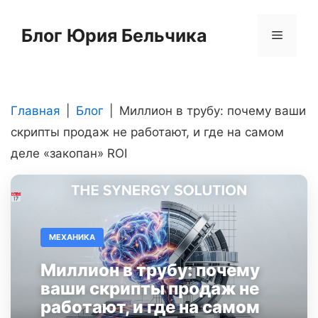
Перейти
к
Блог Юрия Бельчика
Меню
содержимому
Главная
|
Блог
|
Миллион в трубу: почему ваши
скрипты продаж не работают, и где на самом
деле «закопан» ROI
МЕХАНИКА
Миллион в трубу: почему
ваши скрипты продаж не
работают, и где на самом