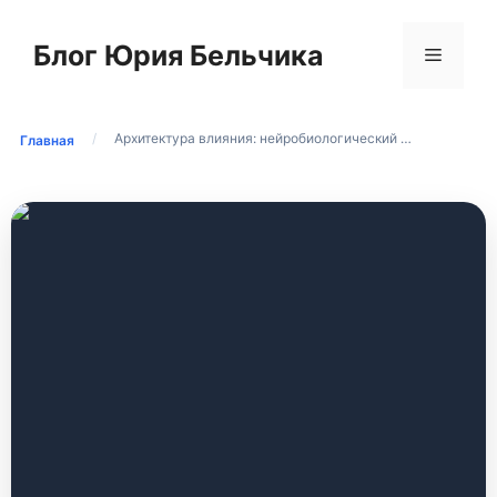
Перейти
к
Блог Юрия Бельчика
Меню
содержимому
/
Архитектура влияния: нейробиологический …
Главная