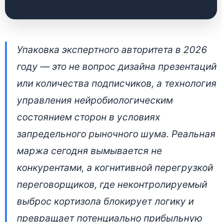
Архитектура влияния:
Упаковка экспертного авторитета в 2026
нейробиологический
году — это не вопрос дизайна презентаций
аудит сделки
или количества подписчиков, а технология
управления нейробиологическим
29 апреля 2026 • 👁 7 344 прочтений
состоянием сторон в условиях
запредельного рыночного шума. Реальная
маржа сегодня вымывается не
конкурентами, а когнитивной перегрузкой
переговорщиков, где неконтролируемый
выброс кортизола блокирует логику и
превращает потенциально прибыльную