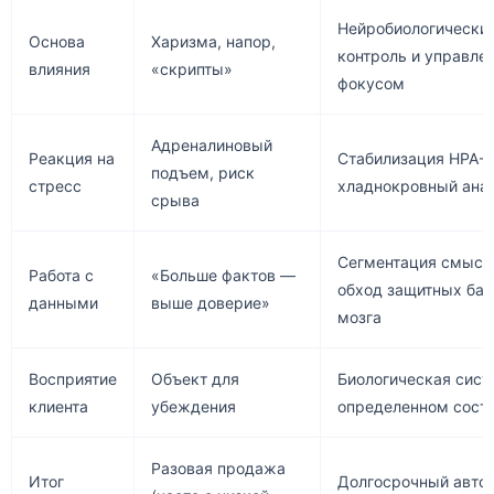
Нейробиологически
Основа
Харизма, напор,
контроль и управле
влияния
«скрипты»
фокусом
Адреналиновый
Реакция на
Стабилизация HPA-о
подъем, риск
стресс
хладнокровный ана
срыва
Сегментация смысл
Работа с
«Больше фактов —
обход защитных ба
данными
выше доверие»
мозга
Восприятие
Объект для
Биологическая сист
клиента
убеждения
определенном сост
Разовая продажа
Итог
Долгосрочный автор