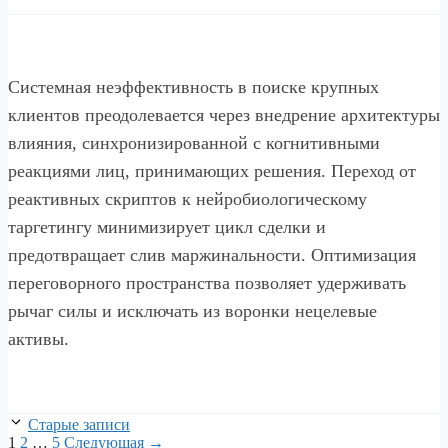
Системная неэффективность в поиске крупных
клиентов преодолевается через внедрение архитектуры
влияния, синхронизированной с когнитивными
реакциями лиц, принимающих решения. Переход от
реактивных скриптов к нейробиологическому
таргетингу минимизирует цикл сделки и
предотвращает слив маржинальности. Оптимизация
переговорного пространства позволяет удерживать
рычаг силы и исключать из воронки нецелевые
активы.
Старые записи
Страница
Страница
Страница
1
2
…
5
Следующая
→